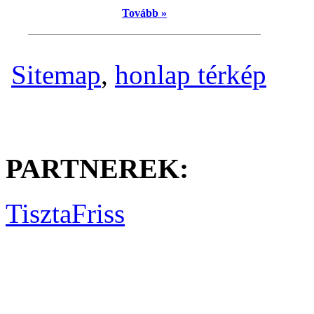
Tovább »
Sitemap
,
honlap térkép
PARTNEREK:
TisztaFriss