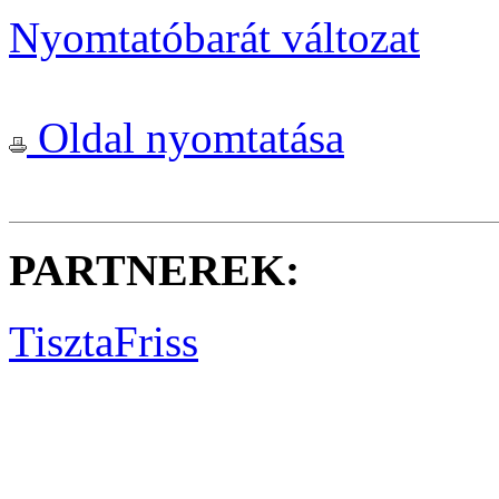
Nyomtatóbarát változat
Oldal nyomtatása
PARTNEREK:
TisztaFriss