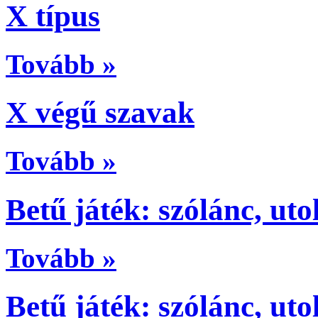
X típus
Tovább »
X végű szavak
Tovább »
Betű játék: szólánc, uto
Tovább »
Betű játék: szólánc, uto