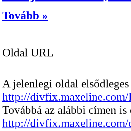
Tovább »
Oldal URL
A jelenlegi oldal elsődleges
http://divfix.maxeline.com
Továbbá az alábbi címen is 
http://divfix.maxeline.com