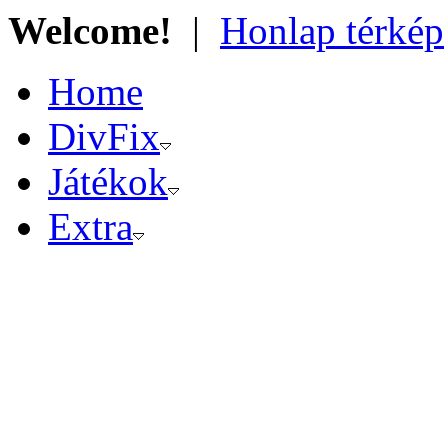
Welcome!
|
Honlap térkép
Home
DivFix
Játékok
Extra