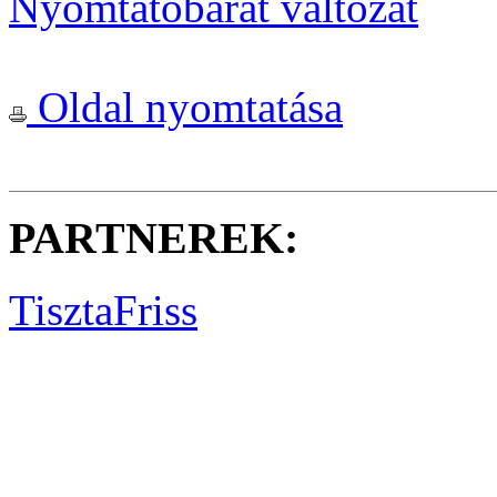
Nyomtatóbarát változat
Oldal nyomtatása
PARTNEREK:
TisztaFriss